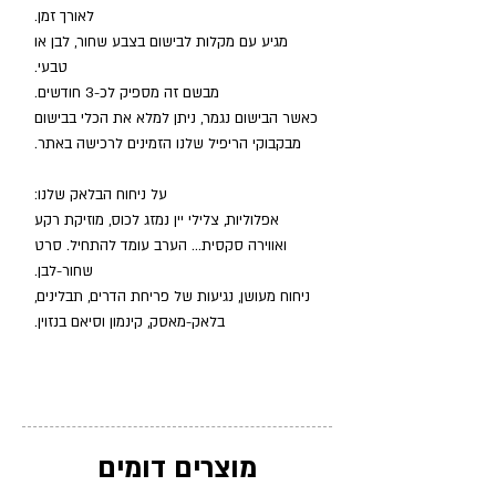
לאורך זמן.
מגיע עם מקלות לבישום בצבע שחור, לבן או
טבעי.
מבשם זה מספיק לכ-3 חודשים.
כאשר הבישום נגמר, ניתן למלא את הכלי בבישום
מבקבוקי הריפיל שלנו הזמינים לרכישה באתר.
על ניחוח הבלאק שלנו:
אפלוליות, צלילי יין נמזג לכוס, מוזיקת רקע
ואווירה סקסית... הערב עומד להתחיל. סרט
שחור-לבן.
ניחוח מעושן, נגיעות של פריחת הדרים, תבלינים,
בלאק-מאסק, קינמון וסיאם בנזוין.
מוצרים דומים