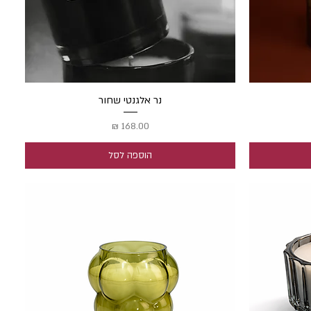
תצוגה מהירה
נר אלגנטי שחור
מחיר
הוספה לסל