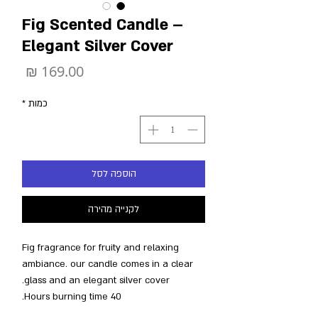
Fig Scented Candle –
Elegant Silver Cover
מחיר
כמות
*
הוספה לסל
לקנייה מהירה
Fig fragrance for fruity and relaxing
ambiance. our candle comes in a clear
glass and an elegant silver cover.
40 Hours burning time.